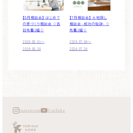
【8月相談会】 はじめて
【7月相談会】 土地探し
の家づくり相談会 ♢各
相談会 -成功の秘訣- ♢
日先着1組♢
先着1組♢
2026.08.01～
2026.07.04～
2026.08.30
2026.07.26
Instagram
YouTube